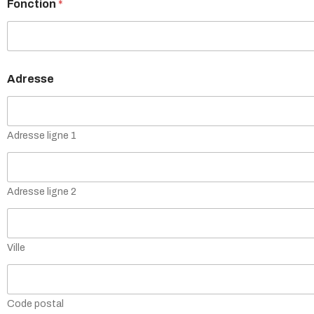
Fonction
*
e
m
a
n
d
e
Adresse
*
p
a
s
Adresse ligne 1
Adresse ligne 2
Ville
Code postal