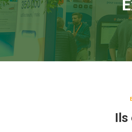
E
Ils