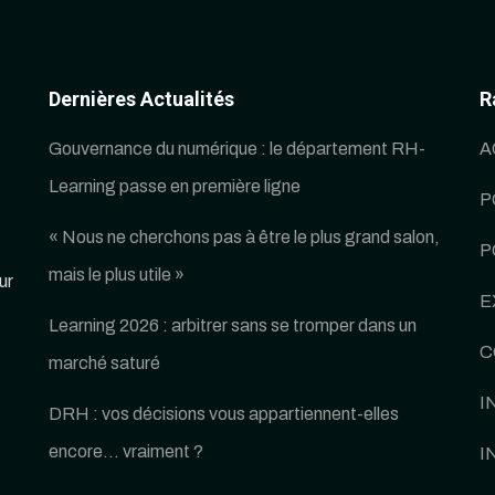
Dernières Actualités
R
Gouvernance du numérique : le département RH-
A
Learning passe en première ligne
P
« Nous ne cherchons pas à être le plus grand salon,
P
mais le plus utile »
ur
E
Learning 2026 : arbitrer sans se tromper dans un
C
marché saturé
I
DRH : vos décisions vous appartiennent-elles
encore… vraiment ?
I