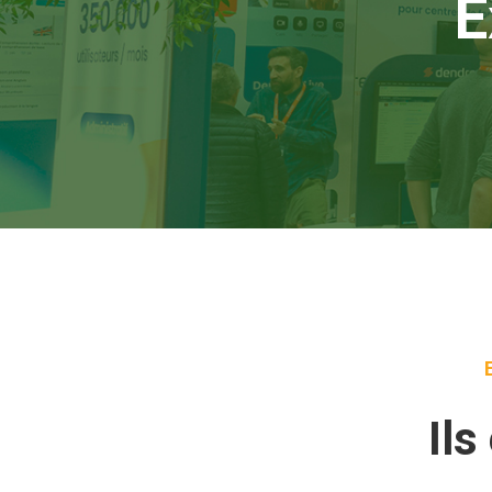
E
Ils