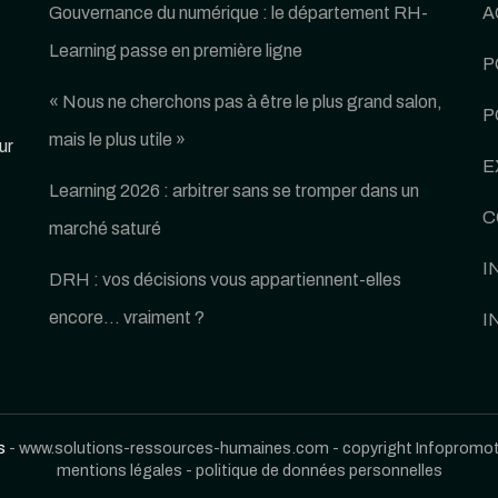
Gouvernance du numérique : le département RH-
A
Learning passe en première ligne
P
« Nous ne cherchons pas à être le plus grand salon,
P
mais le plus utile »
ur
E
Learning 2026 : arbitrer sans se tromper dans un
C
marché saturé
I
DRH : vos décisions vous appartiennent-elles
encore… vraiment ?
I
s
- www.solutions-ressources-humaines.com - copyright Infopromoti
mentions légales
-
politique de données personnelles